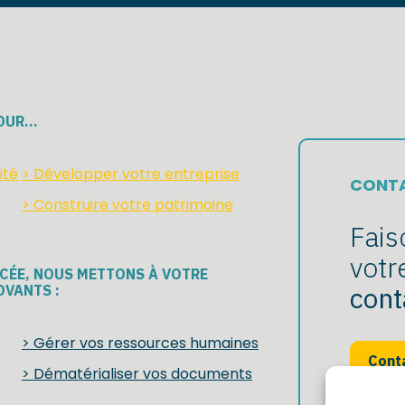
POUR…
ité
> Développer votre entreprise
CONT
> Construire votre patrimoine
Fais
votr
NCÉE, NOUS METTONS À VOTRE
cont
OVANTS :
> Gérer vos ressources humaines
Cont
> Dématérialiser vos documents