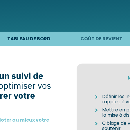
TABLEAU DE BORD
COÛT DE REVIENT
un suivi de
optimiser vos
rer votre
Définir les 
rapport à vo
Mettre en pl
la mise à di
loter au mieux votre
Ciblage de v
soutenir