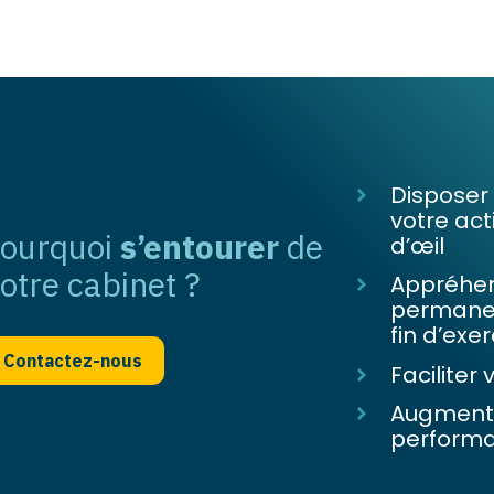
Disposer 
votre act
ourquoi
s’entourer
de
d’œil
otre cabinet ?
Appréhen
permanen
fin d’exe
Contactez-nous
Faciliter
Augmente
perform